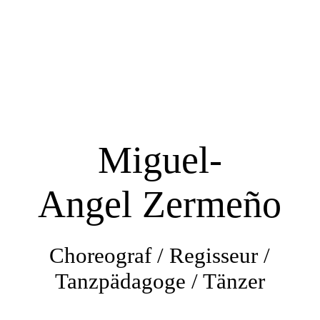
Startseite
Aktuelles
Miguel-
Galerie
Angel Zermeño
Tanzwerdegang- Projekte mit Schülern
Choreograf / Regisseur /
Choreografien / Inszenierungen
Tanzpädagoge / Tänzer